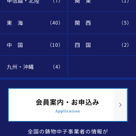
甲信越・北陸
関 東
（7）
（1）
東 海
関 西
（40）
（5）
中 国
四 国
（10）
（2）
九州・沖縄
（4）
全国の鋳物中子事業者の情報が