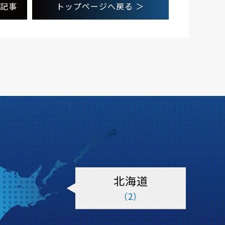
記事
トップページへ
戻る
＞
北海道
（2）