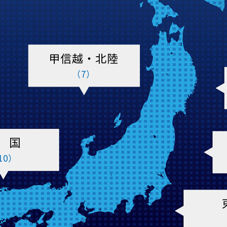
甲信越・北陸
（7）
 国
10）