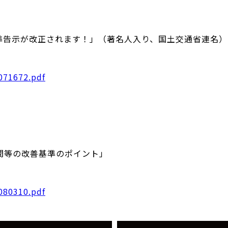
準告示が改正されます！」（著名人入り、国土交通省連名）
071672.pdf
間等の改善基準のポイント」
080310.pdf