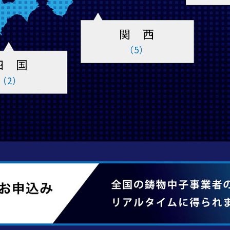
関 西
（5）
四 国
（2）