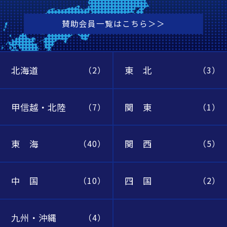
賛助会員一覧はこちら＞＞
北海道
東 北
（2）
（3）
甲信越・北陸
関 東
（7）
（1）
東 海
関 西
（40）
（5）
中 国
四 国
（10）
（2）
九州・沖縄
（4）