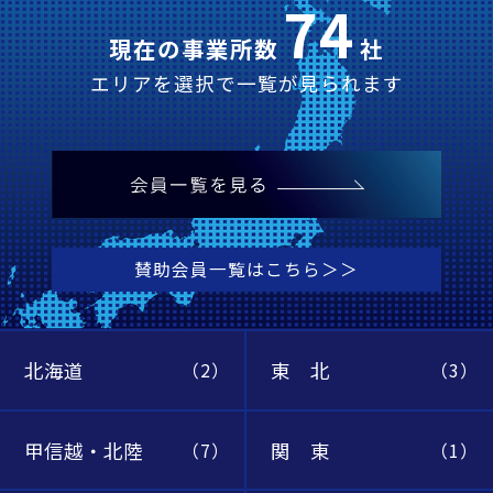
74
現在の事業所数
社
エリアを選択で一覧が見られます
賛助会員一覧はこちら＞＞
北海道
東 北
（2）
（3）
甲信越・北陸
関 東
（7）
（1）