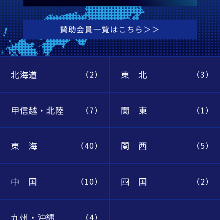
賛助会員一覧はこちら＞＞
北海道
東 北
（2）
（3）
甲信越・北陸
関 東
（7）
（1）
東 海
関 西
（40）
（5）
中 国
四 国
（10）
（2）
九州・沖縄
（4）