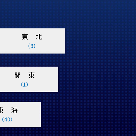
東 北
（3）
関 東
（1）
東 海
（40）