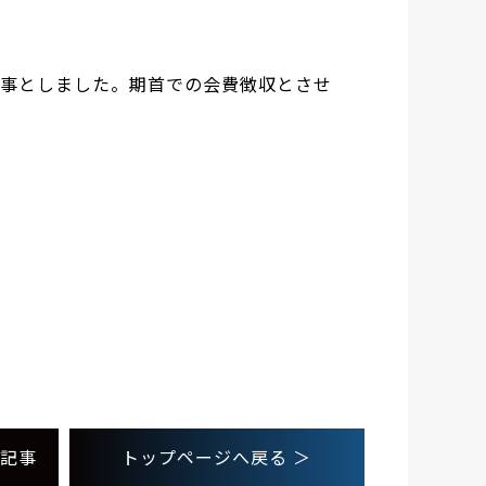
る事としました。期首での会費徴収とさせ
記事
トップページへ
戻る
＞