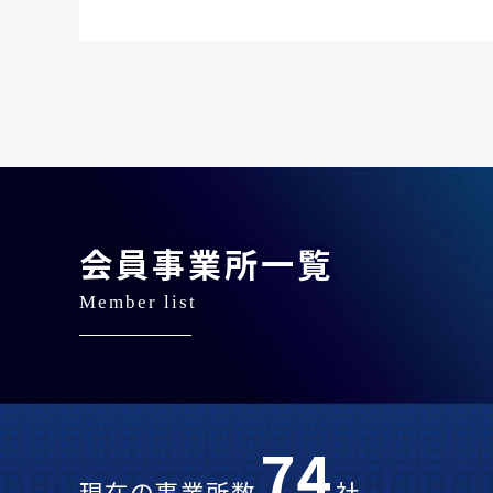
会員事業所一覧
Member list
74
現在の事業所数
社