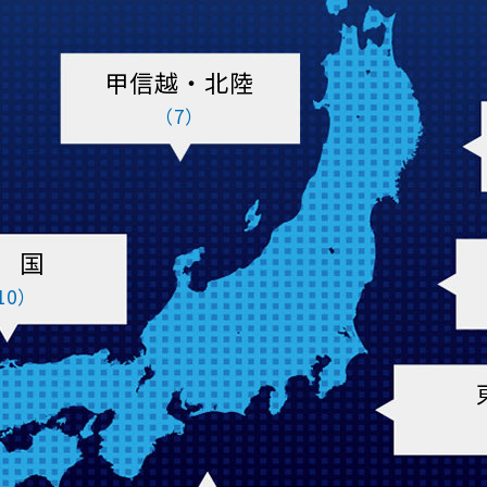
甲信越・北陸
（7）
 国
10）