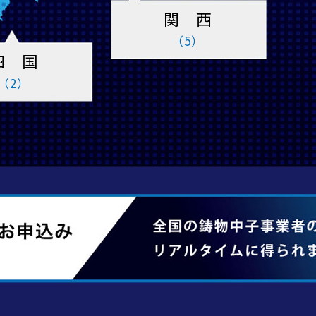
関 西
（5）
四 国
（2）