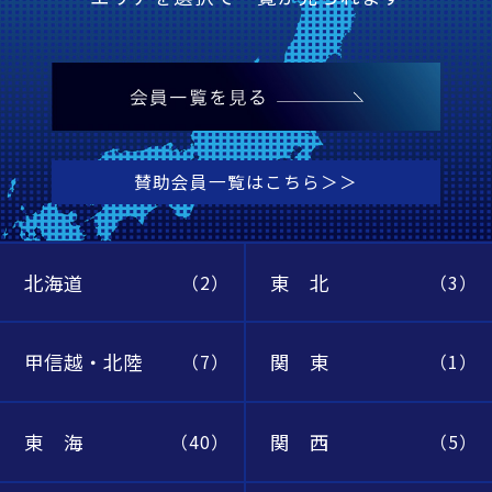
賛助会員一覧はこちら＞＞
北海道
東 北
（2）
（3）
甲信越・北陸
関 東
（7）
（1）
東 海
関 西
（40）
（5）